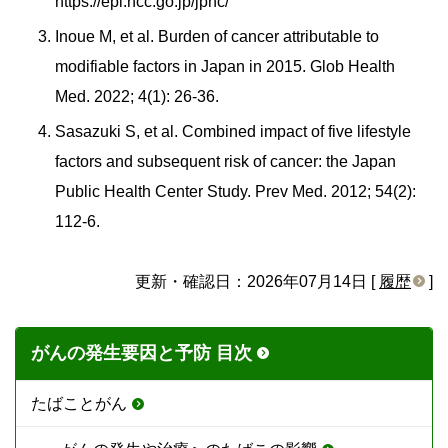
https://epi.ncc.go.jp/jphc/
Inoue M, et al. Burden of cancer attributable to
modifiable factors in Japan in 2015. Glob Health
Med. 2022; 4(1): 26-36.
Sasazuki S, et al. Combined impact of five lifestyle
factors and subsequent risk of cancer: the Japan
Public Health Center Study. Prev Med. 2012; 54(2):
112-6.
更新・確認日：2026年07月14日 [
履歴
]
がんの発生要因と予防 目次
たばことがん