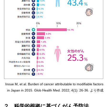
Inoue M, et al. Burden of cancer attributable to modifiable factors
in Japan in 2015. Glob Health Med. 2022; 4(1): 26-36. より作成
２．科学的根拠に基づくがん予防法