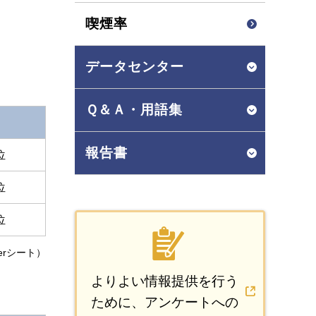
喫煙率
データセンター
Ｑ＆Ａ・用語集
報告書
位
位
位
berシート）
よりよい情報提供を行う
ために、アンケートへの