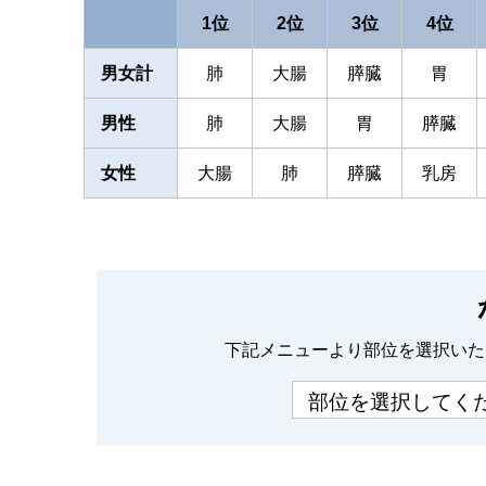
1位
2位
3位
4位
男女計
肺
大腸
膵臓
胃
男性
肺
大腸
胃
膵臓
女性
大腸
肺
膵臓
乳房
下記メニューより部位を選択いた