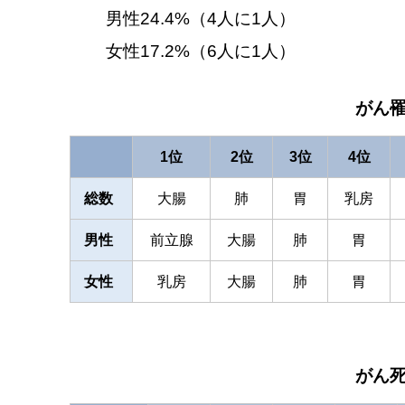
男性24.4%（4人に1人）
女性17.2%（6人に1人）
がん罹
1位
2位
3位
4位
総数
大腸
肺
胃
乳房
男性
前立腺
大腸
肺
胃
女性
乳房
大腸
肺
胃
がん死