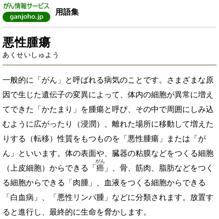
用語集
悪性腫瘍
あくせいしゅよう
一般的に「がん」と呼ばれる病気のことです。さまざまな原
因で生じた遺伝子の変異によって、体内の細胞が異常に増え
てできた「かたまり」を腫瘍と呼び、その中で周囲にしみ込
むように広がったり（浸潤）、離れた場所に移動して増えた
りする（転移）性質をもつものを「悪性腫瘍」または「が
ん」といいます。体の表面や、臓器の粘膜などをつくる細胞
がん
（上皮細胞）からできる「
癌
」、骨、筋肉、脂肪などをつく
る細胞からできる「肉腫」、血液をつくる細胞からできる
「白血病」、「悪性リンパ腫」などに分類されます。放置す
ると進行し、最終的に生命を脅かします。