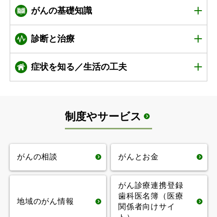
がんの基礎知識
がんという病気に
標準治療と
診療ガ
診断と治療
ついて
イドライン
がんと診断された
症状を知る／生活の工夫
がんの検査につい
あなたに知ってほ
て
がんの基礎知識 一覧ページ
しいこと
さまざまな症状へ
周りの人とのコミ
の対応
ュニケーション
治療にあたって
集学的治療
制度やサービス
アピアランスケ
ア：がんの治療に
妊孕性（にんよう
手術（外科治療）
薬物療法
よる外見の変化と
せい）
がんの相談
がんとお金
ケア
放射線治療
内視鏡治療
がん診療連携登録
心のケア
がんと食事
歯科医名簿（医療
地域のがん情報
関係者向けサイ
造血幹細胞移植
免疫療法
がんと仕事：働き