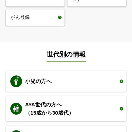
ト）
感染症
方を考える
がんゲノム医療と
がんとリハビリテ
がん登録
がん遺伝子検査
ーション医療
ご家族、まわりの
災害に関する情報
方へ
がんと民間療法
（健康食品・サプ
緩和ケア
リメント・食事療
症状を知る／生活の工夫
法を中心に）
一覧ページ
世代別の情報
研究段階の医療
がんやがんの治療
（臨床試験、治験
による
性生活への
など）について
小児の方へ
影響
診断と治療 一覧ページ
AYA世代の方へ
（15歳から30歳代）