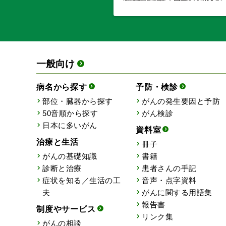
一般向け
病名から探す
予防・検診
部位・臓器から探す
がんの発生要因と予防
50音順から探す
がん検診
日本に多いがん
資料室
治療と生活
冊子
がんの基礎知識
書籍
診断と治療
患者さんの手記
症状を知る／生活の工
音声・点字資料
夫
がんに関する用語集
報告書
制度やサービス
リンク集
がんの相談