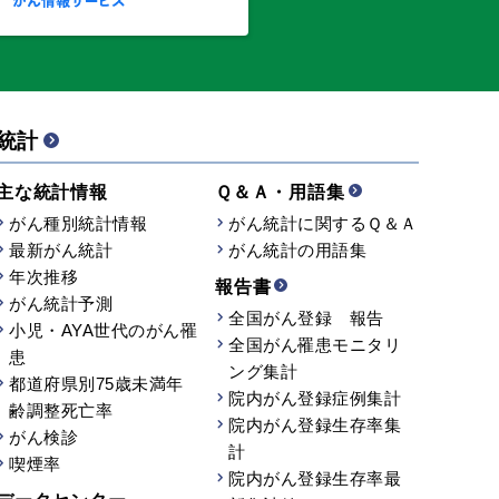
統計
主な統計情報
Ｑ＆Ａ・用語集
がん種別統計情報
がん統計に関するＱ＆Ａ
最新がん統計
がん統計の用語集
年次推移
報告書
がん統計予測
全国がん登録 報告
小児・AYA世代のがん罹
全国がん罹患モニタリ
患
ング集計
都道府県別75歳未満年
院内がん登録症例集計
齢調整死亡率
院内がん登録生存率集
がん検診
計
喫煙率
院内がん登録生存率最