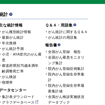
統計
主な統計情報
Ｑ＆Ａ・用語集
がん種別統計情報
がん統計に関するＱ＆Ａ
最新がん統計
がん統計の用語集
年次推移
報告書
がん統計予測
全国がん登録 報告
小児・AYA世代のがん罹
全国がん罹患モニタリ
患
ング集計
都道府県別75歳未満年
院内がん登録症例集計
齢調整死亡率
院内がん登録生存率集
がん検診
計
喫煙率
院内がん登録生存率最
データセンター
新集計値
集計表ダウンロード
全国がん検診実施状況
グラフデータベース
データブック