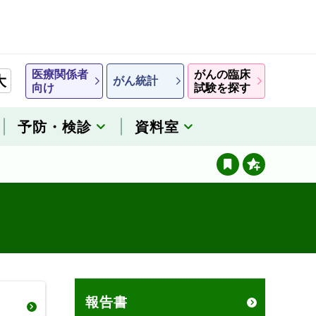
医療関係者
がんの臨床
大
がん統計
向け
試験を探す
予防・検診
資料室
報告書