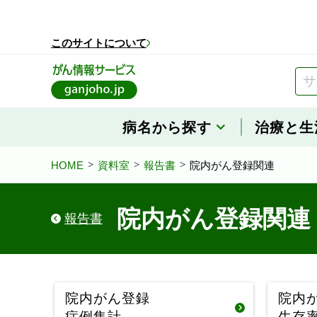
このページの本文へ移動
このサイトについて
病名から探す
治療と生
HOME
資料室
報告書
院内がん登録関連
院内がん登録関連
報告書
院内がん登録
院内
症例集計
生存