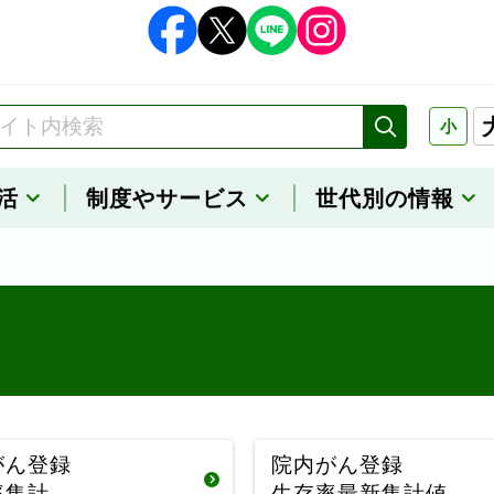
小
活
制度や
サービス
世代別の情報
がん登録
院内がん登録
率集計
生存率最新集計値