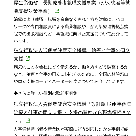
厚生労働省 長期療養者就職支援事業（がん患者等就
職支援対策事業）
治療により離職・転職を余儀なくされた方を対象に、ハロー
ワークの専門相談員による職業相談や、がん診療連携拠点病
院での出張相談など、再就職に向けた支援について紹介して
います。
独立行政法人労働者健康安全機構 治療と仕事の両立
支援
病気のことを会社にどう伝えるか、働き方をどう調整するか
など、治療と仕事の両立に悩む方のために、全国の相談窓口
や両立支援コーディネーター制度について紹介しています。
◆さらに詳しい個別の取組事例集
独立行政法人労働者健康安全機構「改訂版 取組事例集
治療と仕事の両立支援 ～支援の開始から職場復帰まで
～」
人事労務担当者や産業医が実際にどう対応したかを事例で紹