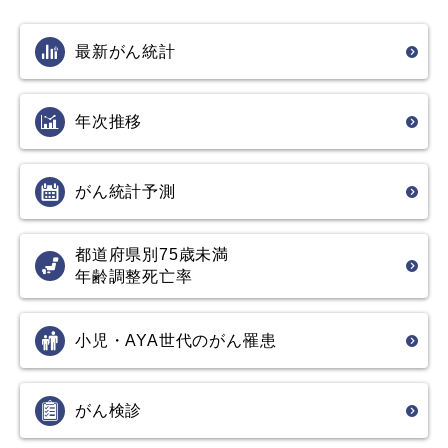
最新がん統計
年次推移
がん統計予測
都道府県別75歳未満
年齢調整死亡率
小児・AYA世代の
がん罹患
がん検診