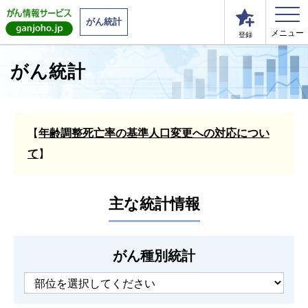
がん統計
メニュー
登録
がん統計
【
年齢調整死亡率の基準人口変更への対応につい
て
】
主な統計情報
がん種別統計