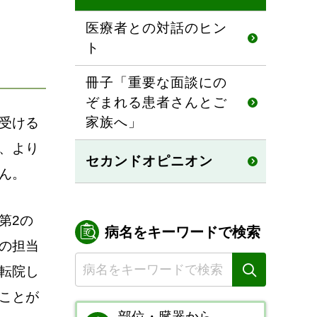
医療者との対話のヒン
ト
冊子「重要な面談にの
ぞまれる患者さんとご
家族へ」
受ける
、より
セカンドオピニオン
ん。
第2の
病名をキーワードで検索
の担当
転院し
ことが
部位・臓器から