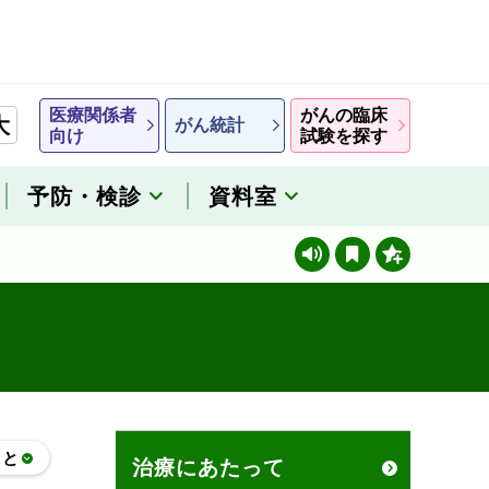
医療関係者
がんの臨床
大
がん統計
向け
試験を探す
予防・検診
資料室
こと
治療にあたって