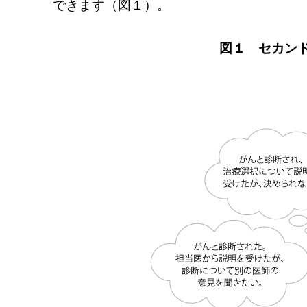
できます（図１）。
図１ セカン