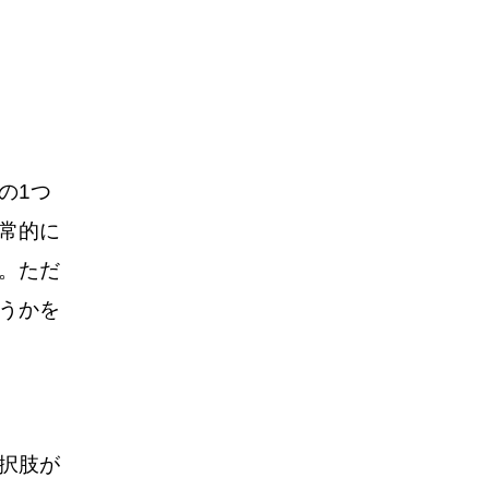
の1つ
常的に
。ただ
うかを
択肢が