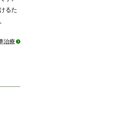
けるた
。
準治療