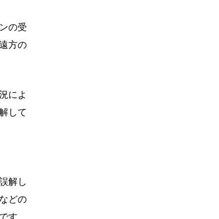
ンの受
遠方の
況によ
解して
誤解し
などの
です。