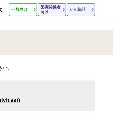
医療関係者
大
一般向け
がん統計
向け
さい。
vities/)