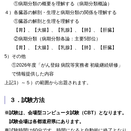
①病期分類の概要を理解する（病期分類概論）
４）
各臓器の解剖・生理と病期分類の関係を理解する
①臓器の解剖と生理を理解する
【胃】、【大腸】、【乳腺】、【肺】、【肝臓】
②病期分類（病期分類各論：主要5部位）
【胃】、【大腸】、【乳腺】、【肺】、【肝臓】
5）
その他
①2026年度「がん登録 病院等実務者 初級継続研修」
で情報提供した内容
上記1）～５）の範囲から出題されます。
３．試験方法
※
試験は、会場型コンピュータ試験（CBT）となります。
試験会場は各都道府県にあります。
※
試験時間は60分です。時間になると自動的に終了となり