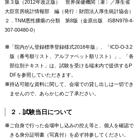
第３版（2012年改正版） 世界保健機関〔著〕／厚生省
大臣官房統計情報部 編（発行：財団法人厚生統計協会）
２．TNM悪性腫瘍の分類 第8版（金原出版 ISBN978-4-
307-00480-0）
※
「院内がん登録標準登録様式2016年版」、「ICD-O-3.2
版（番号順リスト、アルファベット順リスト）」、「各
部位別テキスト」は、試験を受ける端末内で提供するP
DFを参照していただきます。
※
持込可能な資料に関して、会場での貸し出しは一切でき
ませんので、あらかじめご了承ださい。
２．試験当日について
※
ご自身で行った会場申し込みの控え等と、個人を確認で
きる身分証明書（写真付）を必ず持参してください。