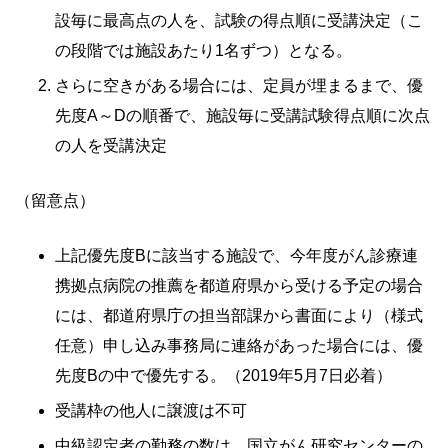
設毎に最高点の人を、試験の得点順に受講決定（こ
の段階では施設あたり1名ずつ）となる。
さらに空きがある場合には、定員が埋まるまで、優
先度A～Dの順番で、施設毎に受講試験得点順に次点
の人を受講決定
（留意点）
上記優先度Bに該当する施設で、今年度がん診療連
携拠点病院の推薦を都道府県から受ける予定の場合
には、都道府県庁の担当部課から書面により（様式
任意）申し込み事務局に連絡があった場合には、優
先度Bの中で優先する。（2019年5月7日必着）
受講枠の他人に譲渡は不可
中級認定者の勤務の数は、国立がん研究センターの