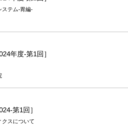
ステム‐胃編‐
24年度-第1回］
院
24-第1回］
ィクスについて