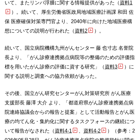
いて、またリンパ浮腫に関する情報提供があった（
資料1
）。続いて、厚生労働省医政局地域医療計画課 和田 佐
保 医療確保対策専門官より、2040年に向けた地域医療構
想についての説明が行われた（
資料2
）。
続いて、国立病院機構九州がんセンター 藤 也寸志 名誉院
長より、「がん診療連携拠点病院等の整備のための評価指
標を用いたがん診療の評価に資する研究」（
資料3
）に
関する説明と調査への協力依頼があった。
その後、国立がん研究センターがん対策研究所 がん医療
支援部長 藤澤 大介 より、「都道府県がん診療連携拠点病
院連絡協議会からの報告と提案」として活動報告とがん医
療の均てん化・集約化に関するタスクフォースの継続につ
いて報告がなされた（
資料4-1
、
資料4-2
）（参考：2