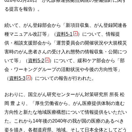
026年05月28日 がん診療連携拠点病院の整備指針に関す
る提言を報告）。
続いて、がん登録部会から「新項目収集、がん登録関連各
種マニュアル改訂等」（
資料5-1
）について、情報提
供・相談支援部会から「運営委員会の開催状況や大規模災
害時のがん患者さんの受け入れ態勢の情報収集・公開につ
いて等」（
資料5-2
）について、緩和ケア部会から「部
会・ワーキンググループの活動状況や今後の方向性等」
（
資料5-3
）についての報告が行われた。
おわりに、国立がん研究センターがん対策研究所 所長 松
岡 豊 より、「厚生労働省から、がん医療提供体制の進む
方向性と新たな地域医療構想について情報提供をいただい
た。これから14年後の2040年の我が国の医療のあるべき
姿を描き、各都道府県、地域、そして日本全体としてどう