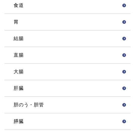
食道
胃
結腸
直腸
大腸
肝臓
胆のう・胆管
膵臓