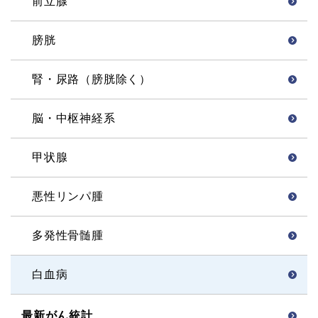
前立腺
膀胱
腎・尿路（膀胱除く）
脳・中枢神経系
甲状腺
悪性リンパ腫
多発性骨髄腫
白血病
最新がん統計