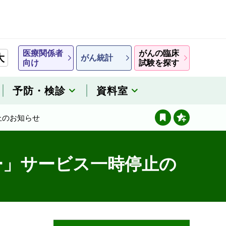
医療関係者
がんの臨床
大
がん統計
向け
試験を探す
予防・検診
資料室
止のお知らせ
ー」サービス一時停止の