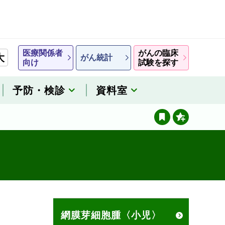
医療関係者
がんの臨床
大
がん統計
向け
試験を探す
予防・検診
資料室
網膜芽細胞腫〈小児〉