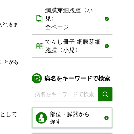
網膜芽細胞腫〈小
児〉
ができま
全ページ
でんし冊子 網膜芽細
胞腫〈小児〉
ことがあ
病名をキーワードで検索
として
部位・臓器から
探す