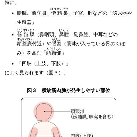
特に、
ぼうせいそう
膀胱、前立腺、
傍精巣
、子宮、腟などの「泌尿器や
生殖器」
ぼうずいまく
びくう
傍髄膜
（鼻咽頭、
鼻腔
、副鼻腔、中耳などの
ずがいてい
がんか
頭蓋底
付近）や
眼窩
（眼球が入っている骨のくぼ
とうけいぶ
み）を含む「
頭頸部
」
「四肢（上肢、下肢）」
によく見られます（図３）。
図３ 横紋筋肉腫が発生しやすい部位