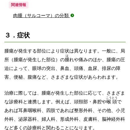
関連情報
肉腫（サルコーマ）の分類
３．症状
腫瘍が発生する部位により症状は異なります。一般に、局
は
所（腫瘍が発生した部位）の
腫
れや痛みのほか、腫瘍の圧
迫によって、眼球の突出、鼻血、頭痛、血尿、排尿の障
害、便秘、腹痛など、さまざまな症状があらわれます。
治療に際しては、腫瘍が発生した部位に応じて、さまざま
こうとう
な診療科と連携します。例えば、頭頸部・鼻腔や
喉頭
で
あれば耳鼻咽喉科、四肢であれば整形外科、その他、小児
外科、泌尿器科、婦人科、形成外科、皮膚科、脳神経外科
など多くの診療科と関わることになります。