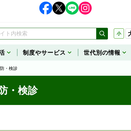
小
活
制度や
サービス
世代別の情報
防・検診
防・検診