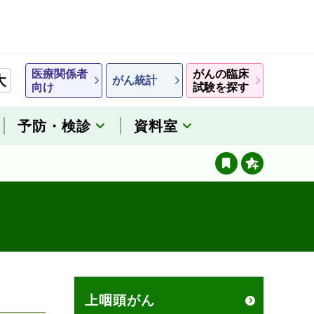
医療関係者
がんの臨床
大
がん統計
向け
試験を探す
予防・検診
資料室
上咽頭がん