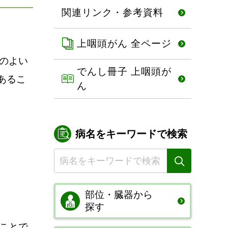
関連リンク・参考資料
上咽頭がん 全ページ
のよい
でんし冊子 上咽頭が
あるこ
ん
病名をキーワードで検索
部位・臓器から
探す
ことで