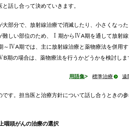
医と話し合って決めていきます。
が大部分で、放射線治療で消滅したり、小さくなった
Ⅰ
Ⅳ
が難しい部位のため、
期から
A期を通して放射線
Ⅳ
期～
A期では、主に放射線治療と薬物療法を併用す
Ⅳ
B期の場合は、薬物療法を行うかどうかを検討しま
用語集
標準治療
遠
のです。担当医と治療方針について話し合うときの参
上咽頭がんの治療の選択