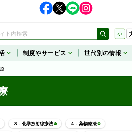
小
活
制度や
サービス
世代別の情報
療
療
３．化学放射線療法
４．薬物療法