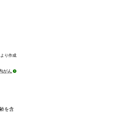
．より作成
内がん
齢を含