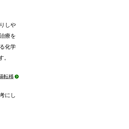
りしや
治療を
る化学
す。
隔転移
考にし