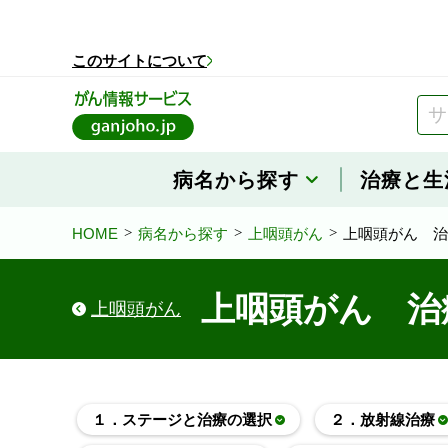
このページの本文へ移動
このサイトについて
病名から探す
治療と生
HOME
病名から探す
上咽頭がん
上咽頭がん 治
上咽頭がん 治
上咽頭がん
１．ステージと治療の選択
２．放射線治療