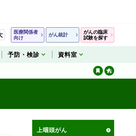
医療関係者
がんの臨床
大
がん統計
向け
試験を探す
予防・検診
資料室
上咽頭がん