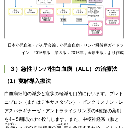
日本小児血液・がん学会編．小児白血病・リンパ腫診療ガイドラ
イン 2016年版 第３版．2016年，金原出版．より作成
３）急性リンパ性白血病（ALL）の治療法
（1）寛解導入療法
白血病細胞の減少と症状の軽減を目的に行います。プレド
ニゾロン（またはデキサメタゾン）・ビンクリスチン・L-
アスパラギナーゼ・アントラサイクリン系の4種類の薬剤
を4～5週間かけて投与します。また、中枢神経系（脳と
せきずい
しんじゅん
脊髄
）への白血病細胞の
浸潤
を予防するため、メトトレ