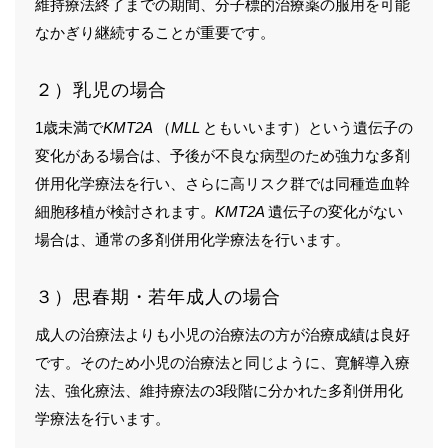
維持療法終了までの期間、分子標的治療薬の服用を可能
なかぎり継続することが重要です。
２）乳児の場合
1歳未満で
KMT2A
（
MLL
ともいいます）という遺伝子の
変化がある場合は、予後が不良な病型のため強力な多剤
併用化学療法を行い、さらに高リスク群では同種造血幹
細胞移植が検討されます。
KMT2A
遺伝子の変化がない
場合は、通常の多剤併用化学療法を行います。
３）思春期・若年成人の場合
成人の治療法よりも小児の治療法の方が治療成績は良好
です。そのため小児の治療法と同じように、寛解導入療
法、強化療法、維持療法の3段階に分かれた多剤併用化
学療法を行います。