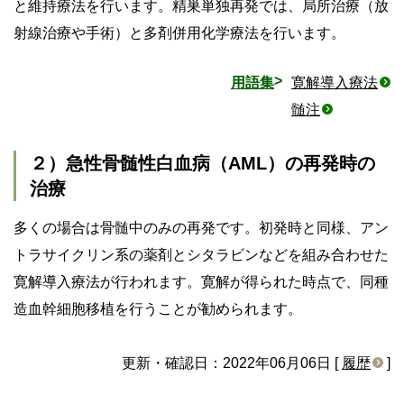
と維持療法を行います。精巣単独再発では、局所治療（放
射線治療や手術）と多剤併用化学療法を行います。
用語集
寛解導入療法
髄注
２）急性骨髄性白血病（AML）の再発時の
治療
多くの場合は骨髄中のみの再発です。初発時と同様、アン
トラサイクリン系の薬剤とシタラビンなどを組み合わせた
寛解導入療法が行われます。寛解が得られた時点で、同種
造血幹細胞移植を行うことが勧められます。
更新・確認日：2022年06月06日 [
履歴
]