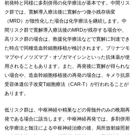
初発時と同様に多剤併用の化学療法が基本です。中間リス
ク群では、寛解導入療法後に寛解かつ微小残存病変
（MRD）が陰性化した場合は化学療法を継続します。中
間リスク群で寛解導入療法後のMRDが残存する場合や、
高リスク群の場合は、救援化学療法などで寛解に到達でき
た時点で同種造血幹細胞移植が検討されます。ブリナツモ
マブやイノツズマブ・オゾガマイシンといった抗体薬が使
用されることもあります。また、再発後に寛解が得られな
い場合や、造血幹細胞移植後の再発の場合は、キメラ抗原
受容体遺伝子改変T細胞療法（CAR-T）が行われることが
あります。
低リスク群は、中枢神経や精巣などの骨髄外のみの晩期再
発である場合に該当します。中枢神経再発では、多剤併用
化学療法と髄注による中枢神経治療の後、局所放射線照射