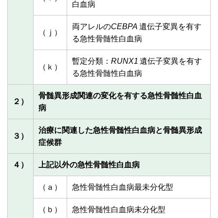
白血病
両アレルの
CEBPA
遺伝子変異を有す
（ｊ）
る急性骨髄性白血病
暫定分類：
RUNX1
遺伝子変異を有す
（ｋ）
る急性骨髄性白血病
骨髄異形成関連の変化を有する急性骨髄性白血
２）
病
治療に関連した急性骨髄性白血病と骨髄異形成
３）
症候群
４）
上記以外の急性骨髄性白血病
（ａ）
急性骨髄性白血病最未分化型
（ｂ）
急性骨髄性白血病未分化型