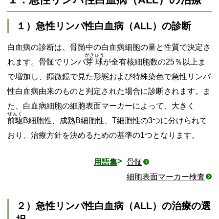
１）急性リンパ性白血病（ALL）の診断
白血病の診断は、骨髄中の白血病細胞の量と性質で決定さ
がきゅう
れます。骨髄でリンパ
芽球
が全有核細胞数の25％以上ま
で増加し、顕微鏡で見た形態および特殊染色で急性リンパ
性白血病由来のものと判定された場合に診断されます。ま
た、白血病細胞の細胞表面マーカーによって、大きく
ぜんく
前駆
B細胞性、成熟B細胞性、T細胞性の3つに分けられて
おり、治療方針を決めるための基準の1つとなります。
用語集
骨髄
細胞表面マーカー検査
２）急性リンパ性白血病（ALL）の治療の選