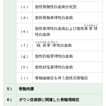
（ｃ）
急性骨髄性白血病分化型
（ｄ）
急性骨髄単球性白血病
たんがきゅう
急性単球性白血病および急性
単芽球
（ｅ）
性白血病
じゅん
せき
が
きゅう
（ｆ）
純
赤
芽
球
性白血病
（ｇ）
急性巨核芽球性白血病
（ｈ）
急性好塩基球性白血病
（ｉ）
骨髄線維症を伴う急性汎骨髄症
５）
骨髄肉腫
６）
ダウン症候群に関連した骨髄増殖症