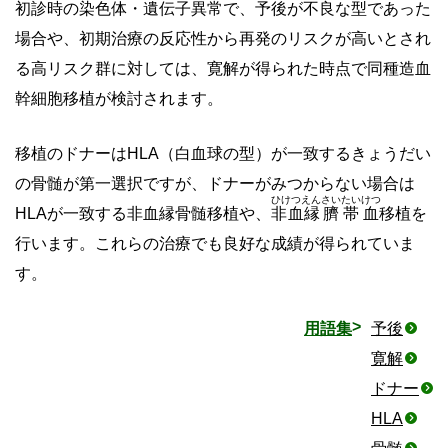
初診時の染色体・遺伝子異常で、予後が不良な型であった
場合や、初期治療の反応性から再発のリスクが高いとされ
る高リスク群に対しては、寛解が得られた時点で同種造血
幹細胞移植が検討されます。
移植のドナーはHLA（白血球の型）が一致するきょうだい
の骨髄が第一選択ですが、ドナーがみつからない場合は
ひけつえん
さいたいけつ
HLAが一致する非血縁骨髄移植や、
非血縁
臍帯血
移植を
行います。これらの治療でも良好な成績が得られていま
す。
用語集
予後
寛解
ドナー
HLA