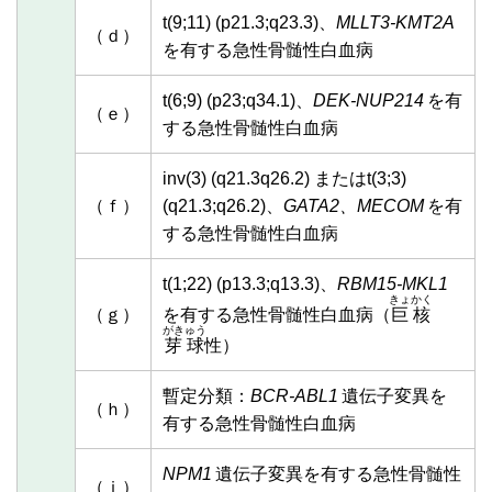
t(9;11) (p21.3;q23.3)、
MLLT3-KMT2A
（ｄ）
を有する急性骨髄性白血病
t(6;9) (p23;q34.1)、
DEK-NUP214
を有
（ｅ）
する急性骨髄性白血病
inv(3) (q21.3q26.2) またはt(3;3)
（ｆ）
(q21.3;q26.2)、
GATA2、MECOM
を有
する急性骨髄性白血病
t(1;22) (p13.3;q13.3)、
RBM15-MKL1
きょかく
（ｇ）
を有する急性骨髄性白血病（
巨核
がきゅう
芽球
性）
暫定分類：
BCR-ABL1
遺伝子変異を
（ｈ）
有する急性骨髄性白血病
NPM1
遺伝子変異を有する急性骨髄性
（ｉ）