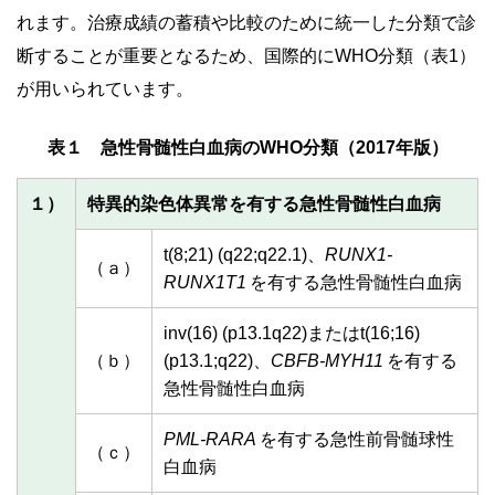
れます。治療成績の蓄積や比較のために統一した分類で診
断することが重要となるため、国際的にWHO分類（表1）
が用いられています。
表１ 急性骨髄性白血病のWHO分類（2017年版）
１）
特異的染色体異常を有する急性骨髄性白血病
t(8;21) (q22;q22.1)、
RUNX1-
（ａ）
RUNX1T1
を有する急性骨髄性白血病
inv(16) (p13.1q22)またはt(16;16)
（ｂ）
(p13.1;q22)、
CBFB-MYH11
を有する
急性骨髄性白血病
PML-RARA
を有する急性前骨髄球性
（ｃ）
白血病