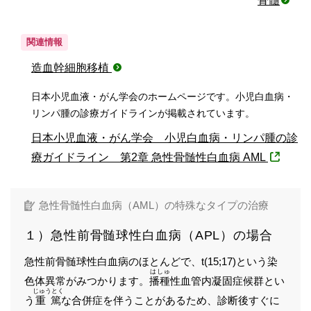
骨髄
関連情報
造血幹細胞移植
日本小児血液・がん学会のホームページです。小児白血病・
リンパ腫の診療ガイドラインが掲載されています。
日本小児血液・がん学会 小児白血病・リンパ腫の診
療ガイドライン 第2章 急性骨髄性白血病 AML
急性骨髄性白血病（AML）の特殊なタイプの治療
１）急性前骨髄球性白血病（APL）の場合
急性前骨髄球性白血病のほとんどで、t(15;17)という染
はしゅ
色体異常がみつかります。
播種
性血管内凝固症候群とい
じゅうとく
う
重篤
な合併症を伴うことがあるため、診断後すぐに