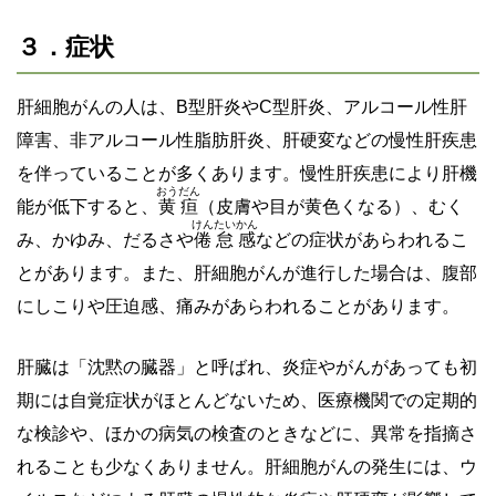
３．症状
肝細胞がんの人は、B型肝炎やC型肝炎、アルコール性肝
障害、非アルコール性脂肪肝炎、肝硬変などの慢性肝疾患
を伴っていることが多くあります。慢性肝疾患により肝機
おうだん
能が低下すると、
黄疸
（皮膚や目が黄色くなる）、むく
けんたいかん
み、かゆみ、だるさや
倦怠感
などの症状があらわれるこ
とがあります。また、肝細胞がんが進行した場合は、腹部
にしこりや圧迫感、痛みがあらわれることがあります。
肝臓は「沈黙の臓器」と呼ばれ、炎症やがんがあっても初
期には自覚症状がほとんどないため、医療機関での定期的
な検診や、ほかの病気の検査のときなどに、異常を指摘さ
れることも少なくありません。肝細胞がんの発生には、ウ