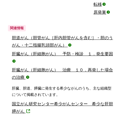
転移
原発巣
関連情報
胆道がん（胆管がん［肝内胆管がんを含む］・胆のう
がん・十二指腸乳頭部がん）
肝臓がん（肝細胞がん） 予防・検診 １．発生要因
肝臓がん（肝細胞がん） 治療 １０．再発した場合
の治療
肝臓、胆道、膵臓に発生する希少ながんのうち、主な組織型
について掲載されています。
国立がん研究センター希少がんセンター 希少な肝胆
膵がん