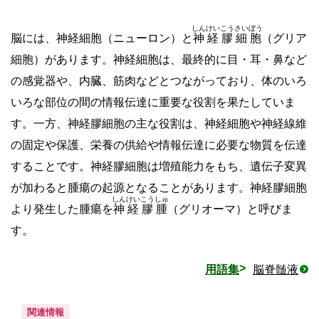
しんけいこうさいぼう
脳には、神経細胞（ニューロン）と
神経膠細胞
（グリア
細胞）があります。神経細胞は、最終的に目・耳・鼻など
の感覚器や、内臓、筋肉などとつながっており、体のいろ
いろな部位の間の情報伝達に重要な役割を果たしていま
す。一方、神経膠細胞の主な役割は、神経細胞や神経線維
の固定や保護、栄養の供給や情報伝達に必要な物質を伝達
することです。神経膠細胞は増殖能力をもち、遺伝子変異
が加わると腫瘍の起源となることがあります。神経膠細胞
しんけいこうしゅ
より発生した腫瘍を
神経膠腫
（グリオーマ）と呼びま
す。
用語集
脳脊髄液
関連情報