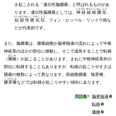
き起こされる「遺伝性脳腫瘍」と呼ばれるものがあ
しんけいせんいしゅしょう
ります。遺伝性脳腫瘍としては、
神経線維腫症
、
けっせつせいこうかしょう
結節性硬化症
、フォン・ヒッペル・リンドウ病な
どが代表的です。
また、脳腫瘍は、腫瘍細胞が脳脊髄液の流れによって中枢
神経系のほかの部位に移動し、そこで成長することで転移
はしゅ
（
播種
）が起こることがあります。まれに中枢神経系外の
部位に転移することもありますが、転移の起こりやすさは
腫瘍の種類によって異なります。胚細胞腫瘍、髄芽種、
こうがしゅ
膠芽腫
などでは転移が起こりやすい傾向にあります。
用語集
脳脊髄液
転移
播種