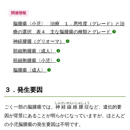
関連情報
脳腫瘍〈小児〉 治療 １．悪性度（グレード）と治
療の選択 表４ 主な脳腫瘍の種類とグレード
神経膠腫（グリオーマ）
胚細胞腫瘍〈成人〉
胚細胞腫瘍〈小児〉
脳腫瘍〈成人〉
３．発生要因
しんけいせんいしゅしょう
ごく一部の脳腫瘍では、
神経線維腫症
など、遺伝的要
因が背景にあることが明らかになっていますが、ほとんど
の小児脳腫瘍の発生要因は不明です。