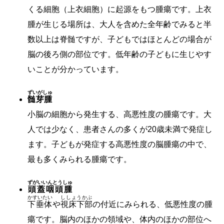
くる細胞（上衣細胞）に起源をもつ腫瘍です。上衣
腫が生じる場所は、大人を含めた全年齢でみると半
数以上は脊髄ですが、子どもではほとんどの場合が
脳の後ろ側の部位です。低年齢の子どもに生じやす
いことが分かっています。
ずいがしゅ
髄芽腫
小脳の細胞から発生する、高悪性度の腫瘍です。大
人では少なく、患者さんの多くが20歳未満で発症し
ます。子どもが発症する高悪性度の脳腫瘍の中で、
最も多くみられる腫瘍です。
ずがいいんとうしゅ
頭蓋咽頭腫
かすいたい
ししょうかぶ
下垂体
や
視床下部
の付近にみられる、低悪性度の腫
瘍です。脳内のほかの領域や、体内のほかの部位へ