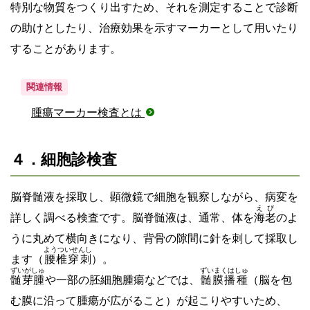
特別な物質をつくり出すため、それを測定することで診断
の助けとしたり、治療効果を示すマーカーとして用いたり
することがあります。
関連情報
腫瘍マーカー検査とは
４．細胞診検査
脳脊髄液を採取し、顕微鏡で細胞を観察しながら、病変を
えび
詳しく調べる検査です。脳脊髄液は、通常、体を
海老
のよ
うに丸めて横向きになり、背骨の隙間に針を刺して採取し
ようついせんし
ます（
腰椎穿刺
）。
ずいがしゅ
ずいまくはしゅ
髄芽腫
や一部の胚細胞腫瘍などでは、
髄膜播種
（脳を包
む膜に沿って腫瘍が広がること）が起こりやすいため、