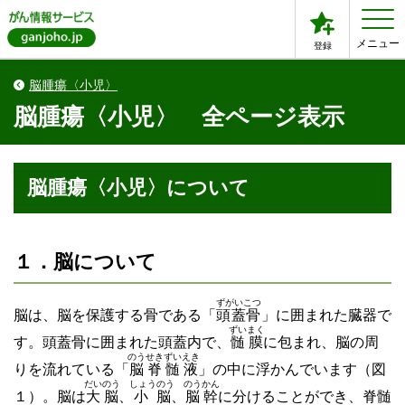
メニュー
登録
脳腫瘍〈小児〉
脳腫瘍〈小児〉 全ページ表示
脳腫瘍〈小児〉について
１．脳について
ずがいこつ
脳は、脳を保護する骨である「
頭蓋骨
」に囲まれた臓器で
ずいまく
す。頭蓋骨に囲まれた頭蓋内で、
髄膜
に包まれ、脳の周
のうせきずいえき
りを流れている「
脳脊髄液
」の中に浮かんでいます（図
だいのう
しょうのう
のうかん
１）。脳は
大脳
、
小脳
、
脳幹
に分けることができ、脊髄